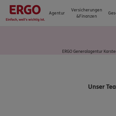
Versicherungen
Agentur
Ges
&
Finanzen
ERGO Generalagentur Karste
Unser Te