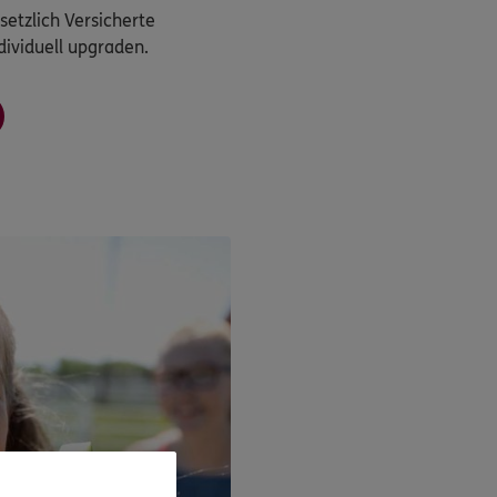
etzlich Versicherte
dividuell upgraden.