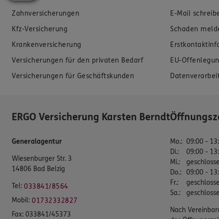
Zahnversicherungen
E-Mail schreib
Kfz-Versicherung
Schaden meld
Krankenversicherung
Erstkontaktin
Versicherungen für den privaten Bedarf
EU-Offenlegun
Versicherungen für Geschäftskunden
Datenverarbei
ERGO Versicherung Karsten Berndt
Öffnungsz
Generalagentur
Mo.
:
09:00 - 13
Di.
:
09:00 - 13
Wiesenburger Str. 3
Mi.
:
geschloss
14806 Bad Belzig
Do.
:
09:00 - 13
Fr.
:
geschloss
Tel:
033841/8564
Sa.
:
geschloss
Mobil:
01732332827
Nach Vereinbar
Fax:
033841/45373