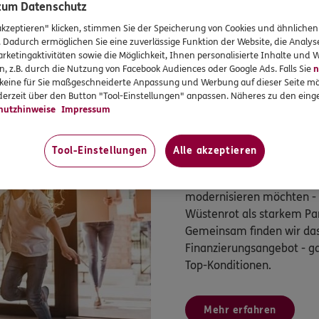
 zum Datenschutz
akzeptieren" klicken, stimmen Sie der Speicherung von Cookies und ähnlichen
. Dadurch ermöglichen Sie eine zuverlässige Funktion der Website, die Analy
rketingaktivitäten sowie die Möglichkeit, Ihnen personalisierte Inhalte und
n, z.B. durch die Nutzung von Facebook Audiences oder Google Ads. Falls Sie
n
r keine für Sie maßgeschneiderte Anpassung und Werbung auf dieser Seite mö
erzeit über den Button "Tool-Einstellungen" anpassen. Näheres zu den einge
hutzhinweise
Impressum
Immobilienfinanzieru
Tool-Einstellungen
Alle akzeptieren
So werden Wohnträume Wi
Ganz egal, ob Sie kaufen,
modernisieren möchten - b
Wüstenrot als starkem Pa
Gemeinsam finden wir das
Finanzierungsangebot - g
Top-Konditionen.
Mehr erfahren