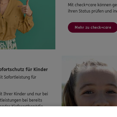
Mit check+care können ges
ihren Status prüfen und in
Mehr zu check+care
ofortschutz für Kinder
t Sofortleistung für
t Ihrer Kinder und nur bei
rtleistungen bei bereits
ender Kieferorthopädie-