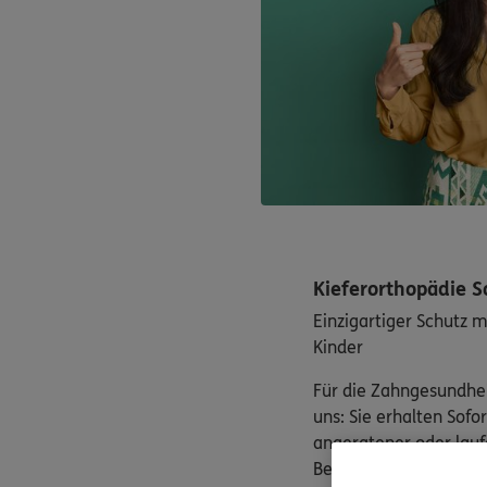
Kieferorthopädie S
Einzigartiger Schutz mi
Kinder
Für die Zahngesundhei
uns: Sie erhalten Sofo
angeratener oder lauf
Behandlung.