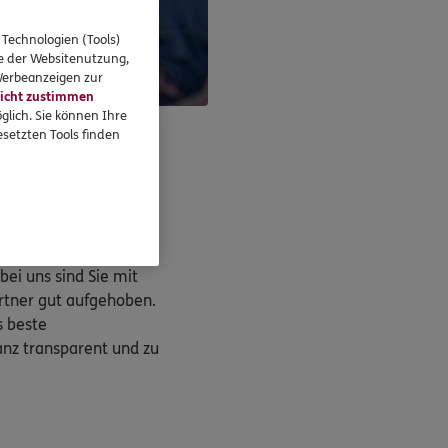
 Technologien (Tools)
se der Websitenutzung,
 Werbeanzeigen zur
icht zustimmen
glich. Sie können Ihre
setzten Tools finden
ng
rklichkeit
 bauen oder
ei uns sind Sie mit
rtner gut aufgehoben.
 beste
anz transparent und zu