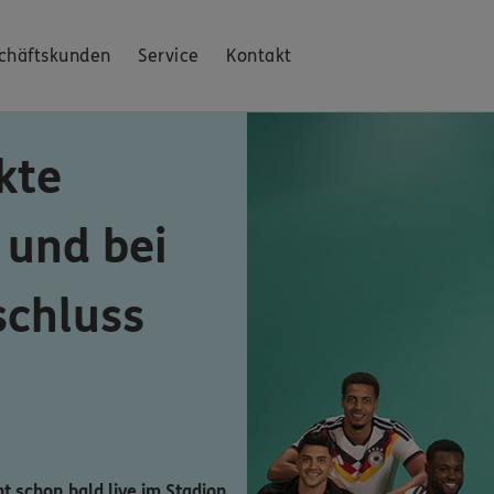
chäftskunden
Service
Kontakt
kte
 und bei
schluss
ht schon bald live im Stadion