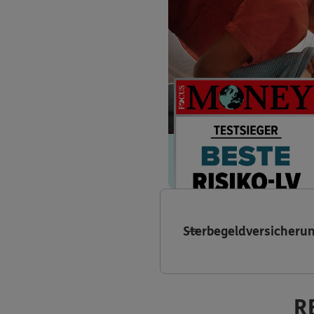
Sterbegeldversicheru
R