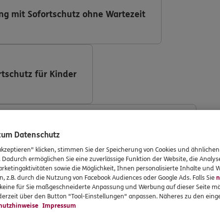
ng mit Sofortschutz ohne Wartezeit
rtschutz für Kinder
ng (DKV Deutsche Krankenversicherung AG)
 zum Datenschutz
akzeptieren" klicken, stimmen Sie der Speicherung von Cookies und ähnlichen
. Dadurch ermöglichen Sie eine zuverlässige Funktion der Website, die Analy
rketingaktivitäten sowie die Möglichkeit, Ihnen personalisierte Inhalte und
n, z.B. durch die Nutzung von Facebook Audiences oder Google Ads. Falls Sie
n
r keine für Sie maßgeschneiderte Anpassung und Werbung auf dieser Seite mö
ng mit Implantaten
erzeit über den Button "Tool-Einstellungen" anpassen. Näheres zu den einge
hutzhinweise
Impressum