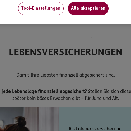
Tool-Einstellungen
Alle akzeptieren
ng mit verdoppeltem Festzuschuss
LEBENSVERSICHERUNGEN
Damit Ihre Liebsten finanziell abgesichert sind.
 jede Lebenslage finanziell abgesichert?
Stellen Sie sich dies
später kein böses Erwachen gibt – für Jung und Alt.
Risikolebensversicherung