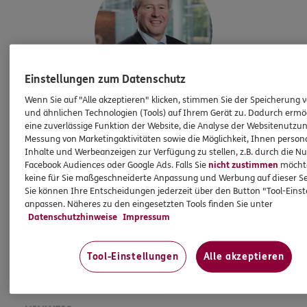
Einstellungen zum Datenschutz
Wenn Sie auf "Alle akzeptieren" klicken, stimmen Sie der Speicherung 
Karsten
Berndt
und ähnlichen Technologien (Tools) auf Ihrem Gerät zu. Dadurch ermö
eine zuverlässige Funktion der Website, die Analyse der Websitenutzun
Agenturinhaber
Messung von Marketingaktivitäten sowie die Möglichkeit, Ihnen persona
Inhalte und Werbeanzeigen zur Verfügung zu stellen, z.B. durch die N
Tel:
033841/8564
Facebook Audiences oder Google Ads. Falls Sie
nicht zustimmen
möchten
Karsten.Berndt@ergo.de
keine für Sie maßgeschneiderte Anpassung und Werbung auf dieser Se
Sie können Ihre Entscheidungen jederzeit über den Button "Tool-Eins
Mobil:
01733270955
anpassen. Näheres zu den eingesetzten Tools finden Sie unter
Datenschutzhinweise
Impressum
Mehr
Tool-Einstellungen
Alle akzeptieren